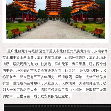
重庆北碚龙车寺塔陵园位于重庆市北碚区龙凤街龙车村，东南靠华
英山和中梁山两山麓，靠近龙车寺北侧，西临环镇道路，靠近北山涧
清溪。塔陵周围的九龙山被拥抱，群山无限，青翠重叠，睡在两个佛
的中央。塔陵邻近重庆名胜古迹龙车寺，该寺建于明代成化年间，又
称阳雀寺，距今已有五百多年历史，经清康熙、同治、光绪三朝修复
扩建，逐渐成为丛林规模，风景迷人，人杰地灵，为佛教拜圣地，被
列入全国宗教名寺大全。塔陵不仅取得了青山的精神，还取得了龙车
的地中，是世界百年后长眠安息的最佳宝地。
...