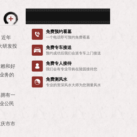
免费预约看墓

。近年
一个电话即可预约免费看墓
大研发投
免费专车接送

预约成功后我们会派专车上门接送
免费专人接待
信赖和好

我们会有专业导购在陵园接待您
业务的
免费测风水

专业的资深风水大师为您测量风水
已拥有一
业公民
重庆市市