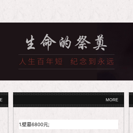
E
MORE
1.壁墓6800元;