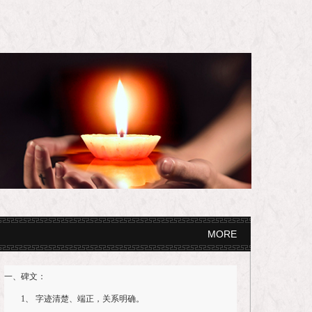
MORE
一、碑文：
1、 字迹清楚、端正，关系明确。