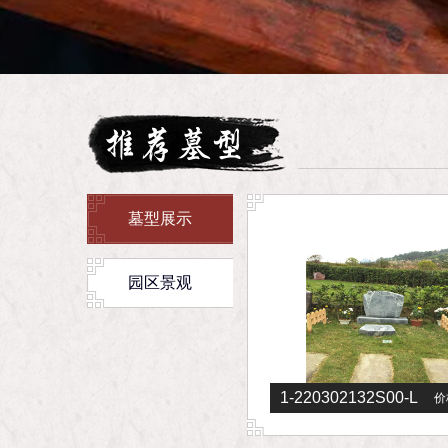
more+
墓型展示
园区景观
20302132S00-L
1-22030213293K50
1
价格：
元
价格：
元