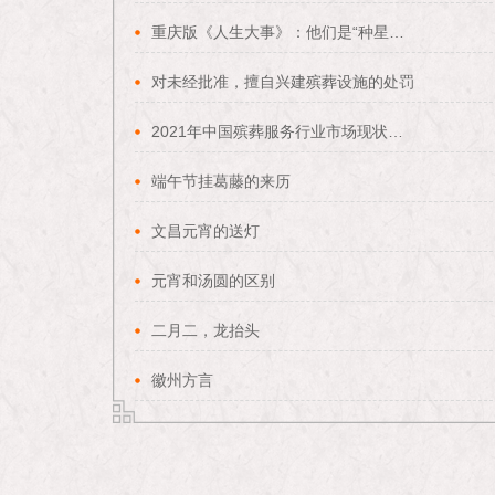
重庆版《人生大事》：他们是“种星星的人”，还为水手设计“航海葬礼”
对未经批准，擅自兴建殡葬设施的处罚
2021年中国殡葬服务行业市场现状及发展前景分析 未来5市场规模或将突破4000亿元
端午节挂葛藤的来历
文昌元宵的送灯
元宵和汤圆的区别
二月二，龙抬头
徽州方言