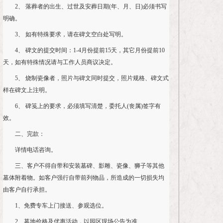
2、 落葬者的出生、过世及安葬日期(年、月、日)必须书写
明确。
3、 如有特殊要求，请在碑文空白处写明。
4、 碑文的提交时间：1-4月份提前15天，其它月份提前10
天，如有特殊情况请与工作人员商议决定。
5、 烧制瓷像者，照片与碑文同时提交，照片规格、碑文式
样在碑文上注明。
6、 碑笺上的要求，必须填写清楚，委托人(丧属)签字有
效。
二、完款：
详情电话咨询。
三、客户不得自带和安装墓碑、影雕、瓷像、狮子等其他
墓体附着物。如客户强行自带前列物品，所造成的一切损失均
由客户自行承担。
1、免费专车上门接送、参观选位。
2、墓地价格及优惠活动，以园区现场公告为准