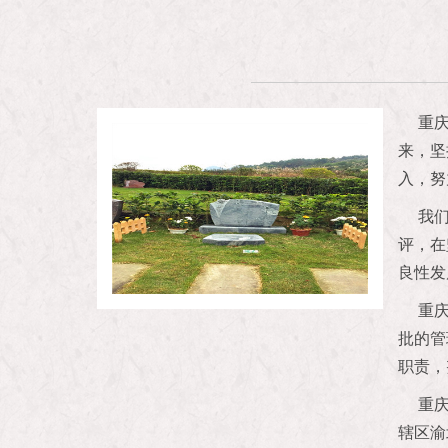
免费服务
重庆
来，坚
入，努
我
评，在
良性发
重
批的管
职责，
重
辖区渝