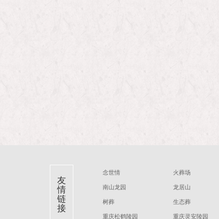
念世情
火葬场
友
南山龙园
龙居山
情
链
树葬
生态葬
接
重庆松鹤陵园
重庆灵安陵园